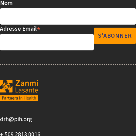
Nom
*
Adresse Email
drh@pih.org
+ 509 2813 0016