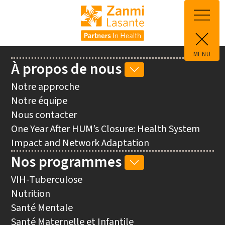
Aller au contenu principal
MENU
Main
À propos de nous
SOUS-
navigation
NAVIGATION
Notre approche
À
Notre équipe
PROPOS
Nous contacter
DE
One Year After HUM’s Closure: Health System
NOUS
Impact and Network Adaptation
Nos programmes
SOUS-
NAVIGATION
VIH-Tuberculose
NOS
Nutrition
PROGRAMMES
Santé Mentale
Santé Maternelle et Infantile