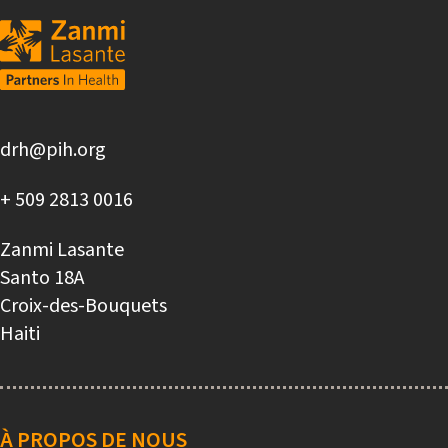
drh@pih.org
+ 509 2813 0016
Zanmi Lasante
Santo 18A
Croix-des-Bouquets
Haiti
Main
navigation
À PROPOS DE NOUS