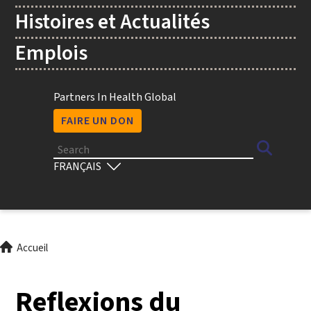
Histoires et Actualités
Emplois
Utility
Partners In Health Global
FAIRE UN DON
Search
Select
your
language
Fil
Accueil
d'Ariane
Reflexions du