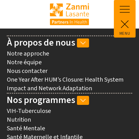
Aller au contenu principal
MENU
Main
À propos de nous
SOUS-
navigation
NAVIGATION
Notre approche
À
Notre équipe
PROPOS
Nous contacter
DE
One Year After HUM’s Closure: Health System
NOUS
Impact and Network Adaptation
Nos programmes
SOUS-
NAVIGATION
VIH-Tuberculose
NOS
Nutrition
PROGRAMMES
Santé Mentale
Santé Maternelle et Infantile