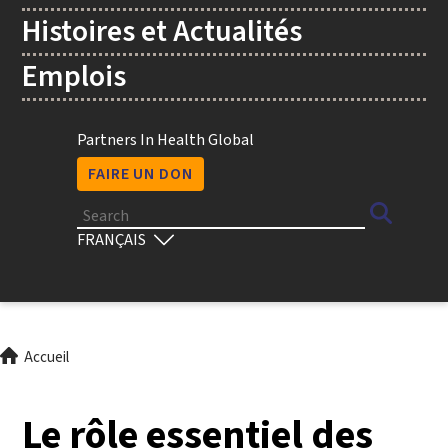
Histoires et Actualités
Emplois
Utility
Partners In Health Global
FAIRE UN DON
Search
Select
your
language
Fil
Accueil
d'Ariane
Le rôle essentiel des