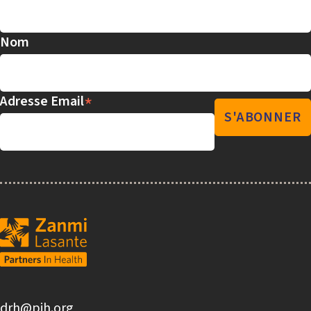
Nom
*
Adresse Email
drh@pih.org