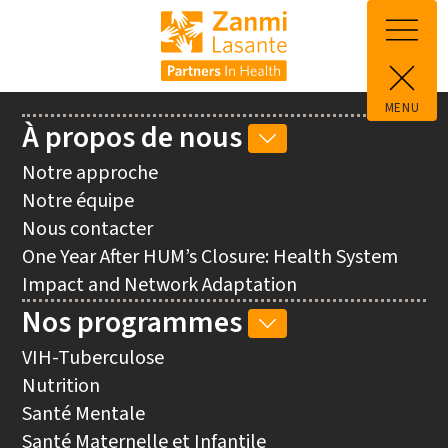
Aller au contenu principal
MENU
Main
À propos de nous
SOUS-
navigation
NAVIGATION
Notre approche
À
Notre équipe
PROPOS
Nous contacter
DE
One Year After HUM’s Closure: Health System
NOUS
Impact and Network Adaptation
Nos programmes
SOUS-
NAVIGATION
VIH-Tuberculose
NOS
Nutrition
PROGRAMMES
Santé Mentale
Santé Maternelle et Infantile