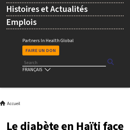
Histoires et Actualités
Emplois
Utility
Partners In Health Global
FAIRE UN DON
Search
Select
your
language
Fil
Accueil
d'Ariane
Le diabète en Haïti face