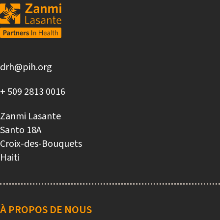
drh@pih.org
+ 509 2813 0016
Zanmi Lasante
Santo 18A
Croix-des-Bouquets
Haiti
Main
navigation
À PROPOS DE NOUS