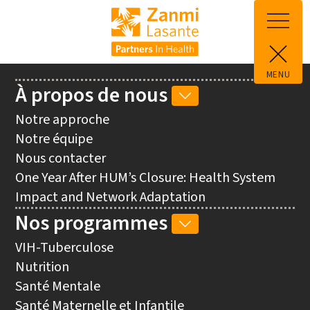
Aller au contenu principal
MENU
Main
À propos de nous
SOUS-
navigation
NAVIGATION
Notre approche
À
Notre équipe
PROPOS
Nous contacter
DE
One Year After HUM’s Closure: Health System
NOUS
Impact and Network Adaptation
Nos programmes
SOUS-
NAVIGATION
VIH-Tuberculose
NOS
Nutrition
PROGRAMMES
Santé Mentale
Santé Maternelle et Infantile