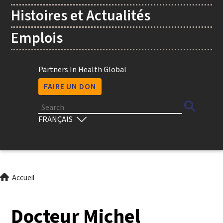
Histoires et Actualités
Emplois
Utility
Partners In Health Global
FAIRE UN DON
Search
Select
your
language
Fil
Accueil
d'Ariane
Docteur Michel