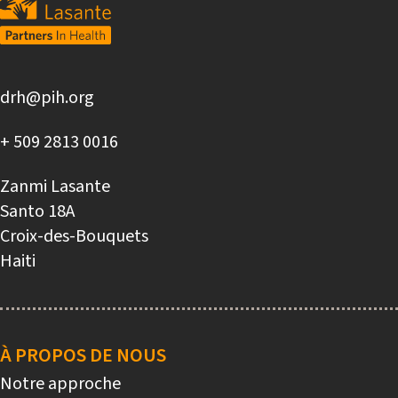
drh@pih.org
+ 509 2813 0016
Zanmi Lasante
Santo 18A
Croix-des-Bouquets
Haiti
Main
navigation
À PROPOS DE NOUS
Notre approche