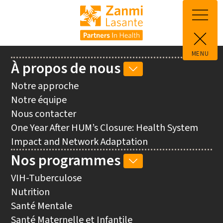
Aller au contenu principal
MENU
Main
À propos de nous
SOUS-
navigation
NAVIGATION
Notre approche
À
Notre équipe
PROPOS
Nous contacter
DE
One Year After HUM’s Closure: Health System
NOUS
Impact and Network Adaptation
Nos programmes
SOUS-
NAVIGATION
VIH-Tuberculose
NOS
Nutrition
PROGRAMMES
Santé Mentale
Santé Maternelle et Infantile